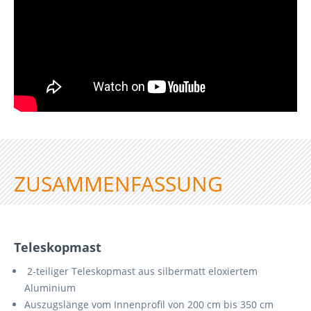
ZUSAMMENFASSUNG
Teleskopmast
2-teiliger Teleskopmast aus silbermatt eloxiertem
Aluminium
Auszugslänge vom Innenprofil von 200 cm bis 350 cm